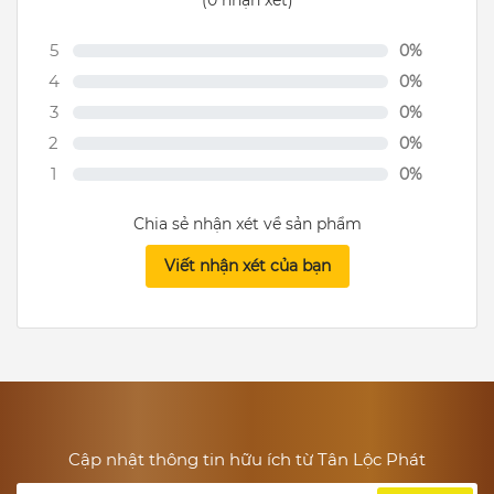
(0 nhận xét)
5
0%
4
0%
3
0%
2
0%
1
0%
Chia sẻ nhận xét về sản phẩm
Viết nhận xét của bạn
Cập nhật thông tin hữu ích từ Tân Lộc Phát