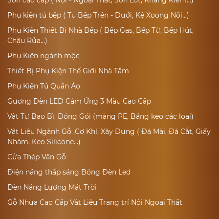
Sơn cao cấp ( Nội - Ngoại Thất, Sơn Lót, Kháng Kiềm...)
Phụ kiện tủ bếp ( Tủ Bếp Trên - Dưới, Kệ Xoong Nồi...)
Phụ Kiện Thiết Bị Nhà Bếp ( Bếp Gas, Bếp Từ, Bếp Hút,
Chậu Rửa...)
Phụ Kiện ngành mộc
Thiết Bị Phụ Kiện Thế Giới Nhà Tắm
Phụ Kiện Tủ Quần Áo
Gương Đèn LED Cảm Ứng 3 Màu Cao Cấp
Vật Tư Bao Bì, Đóng Gói (màng PE, Băng keo các loại)
Vật Liệu Ngành Gỗ ,Cơ Khí, Xây Dựng ( Đá Mài, Đá Cắt, Giấy
Nhám, Keo Silicone...)
Cửa Thép Vân Gỗ
Điện năng thấp sáng Bóng Đèn Led
Đèn Năng Lượng Mặt Trời
Gỗ Nhựa Cao Cấp Vật Liệu Trang trí Nội Ngoại Thất