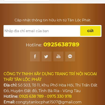
Cập nhật thông tin hữu ích từ Tân Lộc Phát
GỬI
0925638789
Hotline:
CÔNG TY TNHH XÂY DỰNG TRANG TRÍ NỘI NGOẠI
THẤT TÂN LỘC PHÁT
Địa chỉ:
Số 503, Tổ 11, Khu Phố Hòa Hội, Thị Trấn Đất
Đỏ, Huyện Đất đỏ, Tỉnh Bà Rịa - Vũng Tàu
Hotline:
0925 638 789 - 0975 330 978
Email:
congtytanlocphat1507@gmail.com