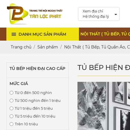
Xem địa chỉ
Hệ thống đại lý
NỘI THẤT ( TỦ BẾP, TỦ 
DANH MỤC SẢN PHẨM
Trang chủ
Sản phẩm
Nội Thất ( Tủ Bếp, Tủ Quần Áo, Cầ
TỦ BẾP HIỆN 
TỦ BẾP HIỆN ĐẠI CAO CẤP
MỨC GIÁ
Từ 0 đến 500 nghìn
Từ 500 nghìn đến 1 triệu
Từ 1 triệu đến 5 triệu
Từ 5 triệu đến 10 triệu
Trên 10 triệu