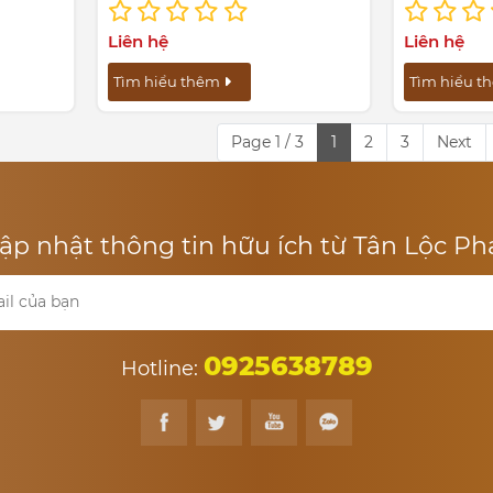
Liên hệ
Liên hệ
Tìm hiểu thêm
Tìm hiểu 
Page 1 / 3
1
2
3
Next
ập nhật thông tin hữu ích từ Tân Lộc Ph
0925638789
Hotline: