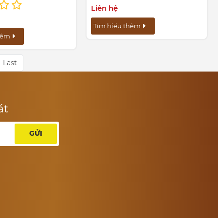
Liên hệ
Tìm hiểu thêm
thêm
Last
át
GỬI