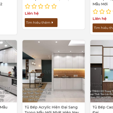
02
Mẫu Mới
Liên hệ
Liên hệ
Tìm hiểu thêm
Tìm hiểu 
 Mẫu
Tủ Bếp Acrylic Hiện Đại Sang
Tủ Bếp Cao
Trọng Mẫu Mới Nhất Hiện Nay
Đại