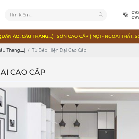
09
09
QUẦN ÁO, CẦU THANG....)
SƠN CAO CẤP ( NỘI - NGOẠI THẤT, S
u Thang....)
Tủ Bếp Hiện Đại Cao Cấp
ĐẠI CAO CẤP