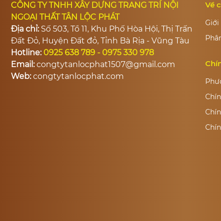
Về 
CÔNG TY TNHH XÂY DỰNG TRANG TRÍ NỘI
NGOẠI THẤT TÂN LỘC PHÁT
Giới
Địa chỉ:
Số 503, Tổ 11, Khu Phố Hòa Hội, Thị Trấn
Phân
Đất Đỏ, Huyện Đất đỏ, Tỉnh Bà Rịa - Vũng Tàu
Hotline:
0925 638 789 - 0975 330 978
Chí
Email:
congtytanlocphat1507@gmail.com
Web:
congtytanlocphat.com
Phư
Chín
Chín
Chín