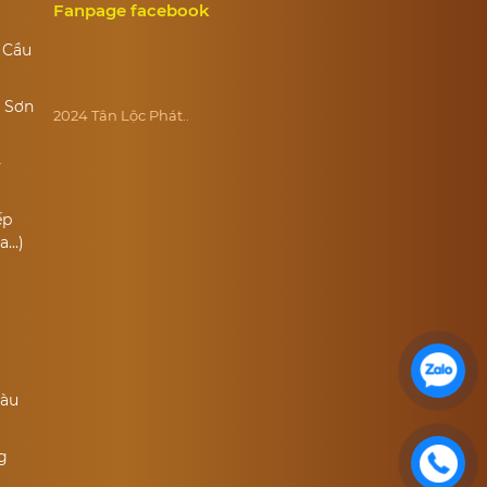
Fanpage facebook
 Cầu
, Sơn
2024 Tân Lộc Phát..
-
ếp
...)
àu
g