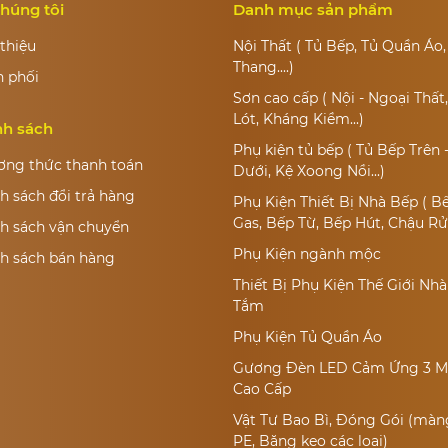
chúng tôi
Danh mục sản phẩm
 thiệu
Nội Thất ( Tủ Bếp, Tủ Quần Áo,
Thang....)
 phối
Sơn cao cấp ( Nội - Ngoại Thất
Lót, Kháng Kiềm...)
nh sách
Phụ kiện tủ bếp ( Tủ Bếp Trên 
ơng thức thanh toán
Dưới, Kệ Xoong Nồi...)
h sách đổi trả hàng
Phụ Kiện Thiết Bị Nhà Bếp ( B
Gas, Bếp Từ, Bếp Hút, Chậu Rửa
h sách vận chuyển
Phụ Kiện ngành mộc
h sách bán hàng
Thiết Bị Phụ Kiện Thế Giới Nhà
Tắm
Phụ Kiện Tủ Quần Áo
Gương Đèn LED Cảm Ứng 3 M
Cao Cấp
Vật Tư Bao Bì, Đóng Gói (màn
PE, Băng keo các loại)