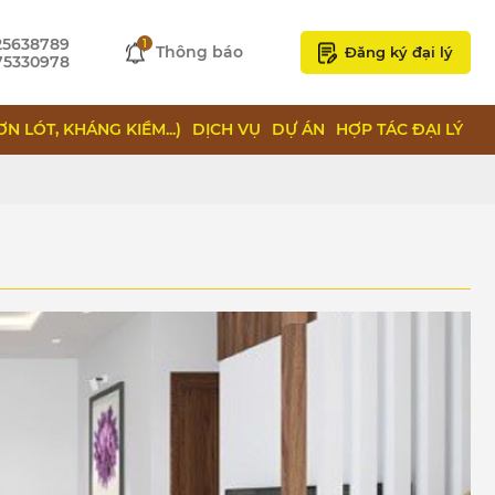
25638789
1
Thông báo
Đăng ký đại lý
75330978
ƠN LÓT, KHÁNG KIỀM...)
DỊCH VỤ
DỰ ÁN
HỢP TÁC ĐẠI LÝ