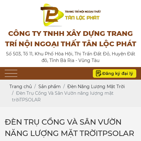
CÔNG TY TNHH XÂY DỰNG TRANG
TRÍ NỘI NGOẠI THẤT TÂN LỘC PHÁT
Số 503, Tổ 11, Khu Phố Hòa Hội, Thị Trấn Đất Đỏ, Huyện Đất
đỏ, Tỉnh Bà Rịa - Vũng Tàu
Đăng ký đại lý
Trang chủ
Sản phẩm
Đèn Năng Lượng Mặt Trời
Đèn Trụ Cổng Và Sân Vườn năng lượng mặt
trờiTPSOLAR
ĐÈN TRỤ CỔNG VÀ SÂN VƯỜN
NĂNG LƯỢNG MẶT TRỜITPSOLAR