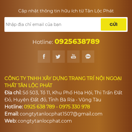
Cập nhật thông tin hữu ích từ Tân Lộc Phát
GỬI
0925638789
Hotline:
CÔNG TY TNHH XÂY DỰNG TRANG TRÍ NỘI NGOẠI
THẤT TÂN LỘC PHÁT
Địa chỉ:
Số 503, Tổ 11, Khu Phố Hòa Hội, Thị Trấn Đất
Đỏ, Huyện Đất đỏ, Tỉnh Bà Rịa - Vũng Tàu
Hotline:
0925 638 789 - 0975 330 978
Email:
congtytanlocphat1507@gmail.com
Web:
congtytanlocphat.com