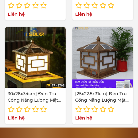
TP-CP01
Trời TP Solar TPZ-06
Hình Ngôi Nhà Mái Chóp
Liên hệ
Liên hệ
30x28x34cm] Đèn Trụ
[25x22.5x31cm] Đèn Trụ
Cổng Năng Lượng Mặt
Cổng Năng Lượng Mặt
Trời TP Solar TPZ-05
Trời TP Solar TPZ-04
Hình Ngôi Nhà Mái Chóp
Hình Ngôi Nhà Mái Chóp
Liên hệ
Liên hệ