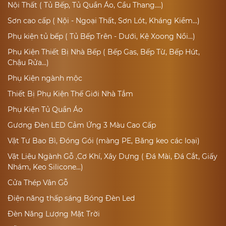
Nội Thất ( Tủ Bếp, Tủ Quần Áo, Cầu Thang....)
Sơn cao cấp ( Nội - Ngoại Thất, Sơn Lót, Kháng Kiềm...)
Phụ kiện tủ bếp ( Tủ Bếp Trên - Dưới, Kệ Xoong Nồi...)
Phụ Kiện Thiết Bị Nhà Bếp ( Bếp Gas, Bếp Từ, Bếp Hút,
Chậu Rửa...)
Phụ Kiện ngành mộc
Thiết Bị Phụ Kiện Thế Giới Nhà Tắm
Phụ Kiện Tủ Quần Áo
Gương Đèn LED Cảm Ứng 3 Màu Cao Cấp
Vật Tư Bao Bì, Đóng Gói (màng PE, Băng keo các loại)
Vật Liệu Ngành Gỗ ,Cơ Khí, Xây Dựng ( Đá Mài, Đá Cắt, Giấy
Nhám, Keo Silicone...)
Cửa Thép Vân Gỗ
Điện năng thấp sáng Bóng Đèn Led
Đèn Năng Lượng Mặt Trời