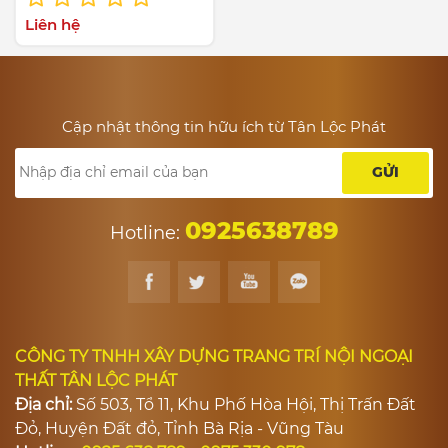
Liên hệ
Cập nhật thông tin hữu ích từ Tân Lộc Phát
GỬI
0925638789
Hotline:
CÔNG TY TNHH XÂY DỰNG TRANG TRÍ NỘI NGOẠI
THẤT TÂN LỘC PHÁT
Địa chỉ:
Số 503, Tổ 11, Khu Phố Hòa Hội, Thị Trấn Đất
Đỏ, Huyện Đất đỏ, Tỉnh Bà Rịa - Vũng Tàu